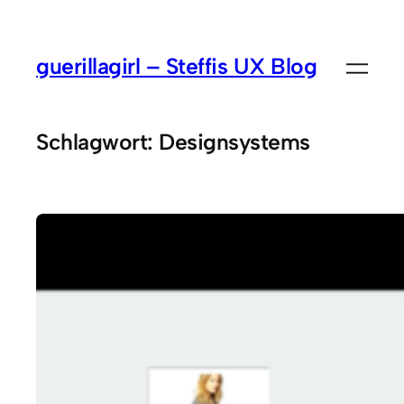
Zum
Inhalt
guerillagirl – Steffis UX Blog
springen
Schlagwort:
Designsystems