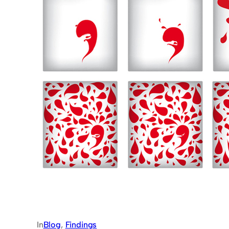
In
Blog
, 
Findings