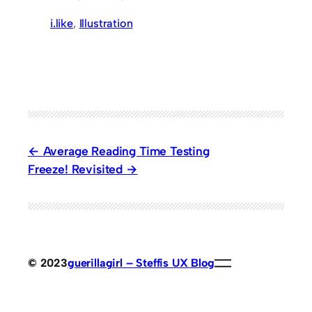
i.like
, 
Illustration
Average Reading Time Testing
Freeze! Revisited
© 2023
guerillagirl – Steffis UX Blog