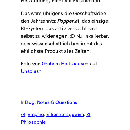
Bestätigung, nicht auf Falsifikation.
Das wäre übrigens die Geschäftsidee
des Jahrzehnts:
Popper.a
i, das einzige
KI-System das aktiv versucht sich
selbst zu widerlegen. :D Null skalierbar,
aber wissenschaftlich bestimmt das
ehrlichste Produkt aller Zeiten.
Foto von
Graham Holtshausen
auf
Unsplash
In
Blog
, 
Notes & Questions
AI
, 
Empirie
, 
Erkenntnisgewinn
, 
KI
, 
Philosophie