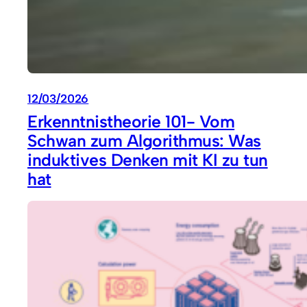
12/03/2026
Erkenntnistheorie 101- Vom
Schwan zum Algorithmus: Was
induktives Denken mit KI zu tun
hat