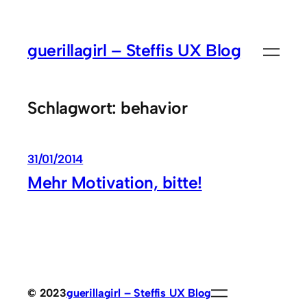
Zum
Inhalt
guerillagirl – Steffis UX Blog
springen
Schlagwort:
behavior
31/01/2014
Mehr Motivation, bitte!
© 2023
guerillagirl – Steffis UX Blog