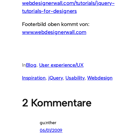
webdesignerwall.com/tutorials/jquery-
tutorials-for-designers
Footerbild oben kommt von:
www.webdesignerwall.com
In
Blog
, 
User experience/UX
Inspiration
, 
jQuery
, 
Usability
, 
Webdesign
2 Kommentare
gu:nther
06/01/2009