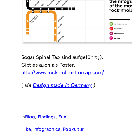
Sogar Spinal Tap sind aufgeführt ;).
Gibt es auch als Poster.
http://www.rocknrollmetromap.com/
(
via
Design made in Germany
)
In
Blog
, 
Findings
, 
Fun
i.like
, 
Infographics
, 
Popkultur