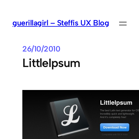
guerillagirl – Steffis UX Blog
26/10/2010
LittleIpsum