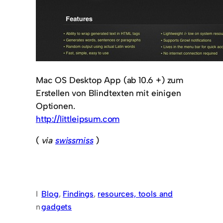
Mac OS Desktop App (ab 10.6 +) zum
Erstellen von Blindtexten mit einigen
Optionen.
http://littleipsum.com
(
via
swissmiss
)
I
Blog
, 
Findings
, 
resources, tools and
n
gadgets