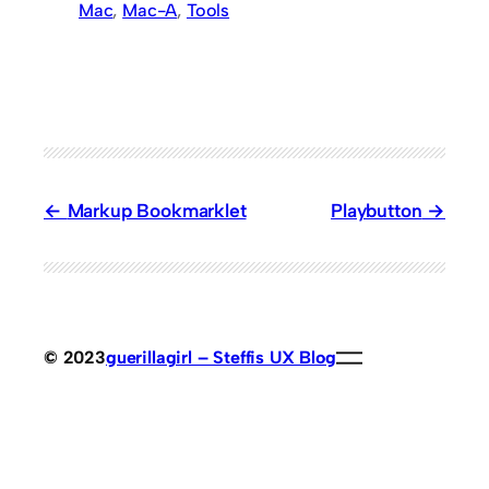
Mac
, 
Mac-A
, 
Tools
Markup Bookmarklet
Playbutton
© 2023
guerillagirl – Steffis UX Blog